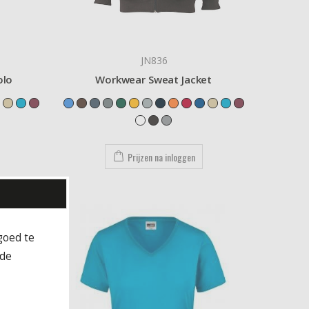
JN836
olo
Workwear Sweat Jacket
Prijzen na inloggen
goed te
rde