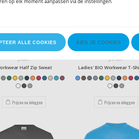
ren op elk moment aanpassen via de instellingen.
PTEER ALLE COOKIES
KIES JE COOKIES
JN831
JN1807
orkwear Half Zip Sweat
Ladies' BIO Workwear T-Shi
Prijzen na inloggen
Prijzen na inloggen