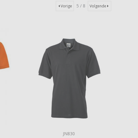
5 / 8
Vorige
Volgende
JN830