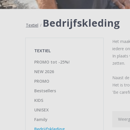
Bedrijfskleding
Textiel
/
Het maakt
iedere on
TEXTIEL
In plaats
PROMO tot -25%!
zetten.
NEW 2026
Naast de 
PROMO
Het is tr
Bestsellers
'Be caref
KIDS
UNISEX
Weerg
Family
Bedrijfskleding