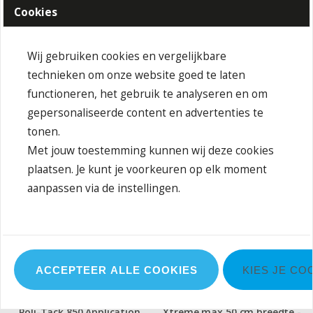
XP2303
Cookies
Poli-Tape Poli-Cut 6000
Matt or Gloss - per lopende
Poli-Cut 6000 Gloss wide 610
meter
mm x 1 m
Wij gebruiken cookies en vergelijkbare
technieken om onze website goed te laten
functioneren, het gebruik te analyseren en om
Prijzen na inloggen
Prijzen na inloggen
gepersonaliseerde content en advertenties te
tonen.
Met jouw toestemming kunnen wij deze cookies
plaatsen. Je kunt je voorkeuren op elk moment
aanpassen via de instellingen.
ACCEPTEER ALLE COOKIES
KIES JE CO
F4036-0500/025
T0850-0762/025
Poli-Flex Turbo-Print 4036 -
Poli-Tack 850 Application
Xtreme max 50 cm breedte -