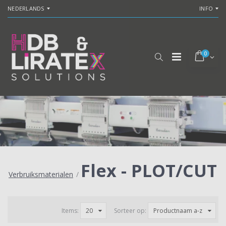
NEDERLANDS
INFO
0
Flex - PLOT/CUT
Verbruiksmaterialen
/
Items:
20
Sorteer op:
Productnaam a-z