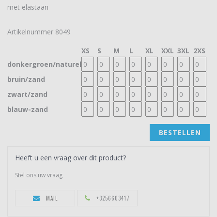
met elastaan
Artikelnummer
8049
XS
S
M
L
XL
XXL
3XL
2XS
donkergroen/naturel
bruin/zand
zwart/zand
blauw-zand
BESTELLEN
Heeft u een vraag over dit product?
Stel ons uw vraag
MAIL
+3256603417