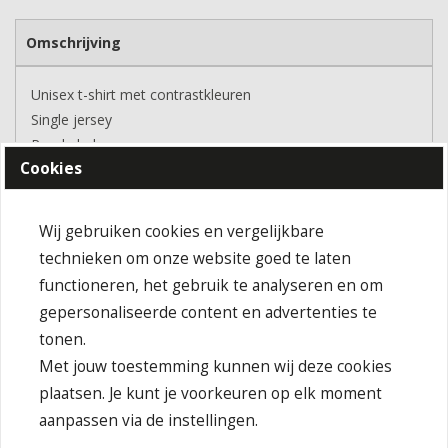
Omschrijving
Unisex t-shirt met contrastkleuren
Single jersey
Ronde hals
Cookies
Contrastkleurige blokken met bies aan voorzijde
Manchetten met elastaan
Wij gebruiken cookies en vergelijkbare
technieken om onze website goed te laten
functioneren, het gebruik te analyseren en om
gepersonaliseerde content en advertenties te
tonen.
Met jouw toestemming kunnen wij deze cookies
IN DE KIJKER
plaatsen. Je kunt je voorkeuren op elk moment
aanpassen via de instellingen.