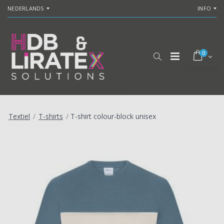
NEDERLANDS
INFO
0
Textiel
/
T-shirts
/
T-shirt colour-block unisex