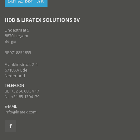
Contacteer ons
HDB & LIRATEX SOLUTIONS BV
Lindestraat 5
8870 Izegem
België
BE0718851855
Franklinstraat 2-4
6718 XV Ede
Nederland
TELEFOON
BE: +32 56 60 34 17
NL: +31 85 1304179
E-MAIL
info@liratex.com