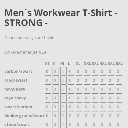
Men`s Workwear T-Shirt -
STRONG -
Duurzaam easy-care t-shirt
Artikelnummer
JN1824
XS
S
M
L
XL
XXL
3XL
4XL
5XL
6XL
carbon/zwart
rood/zwart
navy/navy
royal/navy
zwart/carbon
donkergroen/zwart
steen/zwart