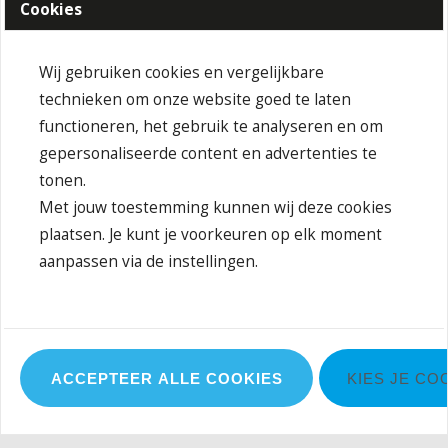
Cookies
Nekband met elastaan
Buitenstof (180 g/m²): 50% katoen, 50% polyester
(gerecycled)
Wij gebruiken cookies en vergelijkbare
technieken om onze website goed te laten
Behandeling
functioneren, het gebruik te analyseren en om
Strijken met een maximale temperatuur van 150°C
gepersonaliseerde content en advertenties te
Maximale wastemperatuur 60 °C, normale was
tonen.
Niet bleken
Met jouw toestemming kunnen wij deze cookies
Niet stomen
plaatsen. Je kunt je voorkeuren op elk moment
Drogen in de droogtrommel mogelijk
aanpassen via de instellingen.
normale temperatuur: 80°C
normaal droogproces
ACCEPTEER ALLE COOKIES
KIES JE CO