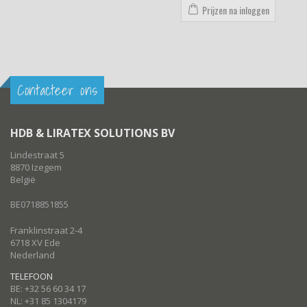
Prijzen na inloggen
Contacteer ons
HDB & LIRATEX SOLUTIONS BV
Lindestraat 5
8870 Izegem
België
BE0718851855
Franklinstraat 2-4
6718 XV Ede
Nederland
TELEFOON
BE: +32 56 60 34 17
NL: +31 85 1304179