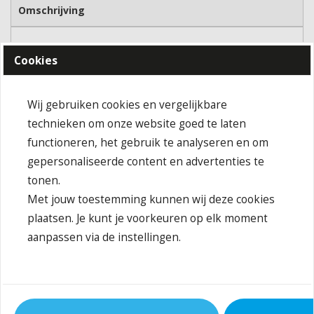
Omschrijving
Gekamd ringgesponnen organisch katoen
Cookies
Gebreide polokraag en manchetten, zijsplitten
Wasbaar op 40 ° C, geschikt voor drogen in de droger
JN1805: knopenlijst met 4 knopen, licht getailleerd
Wij gebruiken cookies en vergelijkbare
JN1806: knopenlijst met 3 knopen
technieken om onze website goed te laten
Buitenstof (210 g/m²): 94% katoen, 6% elastaan
functioneren, het gebruik te analyseren en om
OCS Standard blended 94%
gepersonaliseerde content en advertenties te
tonen.
Behandeling
Met jouw toestemming kunnen wij deze cookies
Strijken met een maximale temperatuur van 110°C
plaatsen. Je kunt je voorkeuren op elk moment
Maximale wastemperatuur 40 °C, normale was
aanpassen via de instellingen.
Niet bleken
Niet stomen
Drogen in de droogtrommel mogelijk
normale temperatuur: 80°C