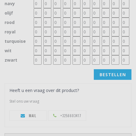
navy
olijf
rood
royal
turquoise
wit
zwart
BESTELLEN
Heeft u een vraag over dit product?
Stel ons uw vraag
MAIL
+3256603417