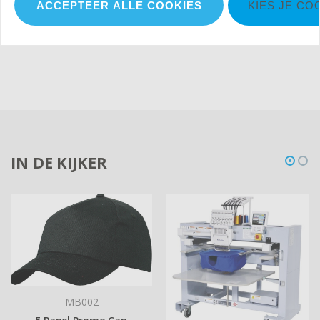
normaal droogproces
ACCEPTEER ALLE COOKIES
KIES JE CO
IN DE KIJKER
MB002