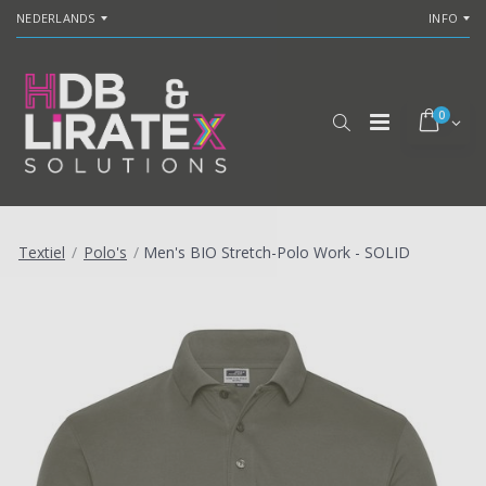
NEDERLANDS
INFO
0
Textiel
/
Polo's
/
Men's BIO Stretch-Polo Work - SOLID