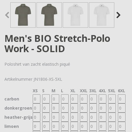
Men's BIO Stretch-Polo
Work - SOLID
Poloshirt van zacht elastisch piqué
Artikelnummer
JN1806-XS-5XL
XS
S
M
L
XL
XXL
3XL
4XL
5XL
6XL
carbon
donkergroen
heather-grijs
limoen