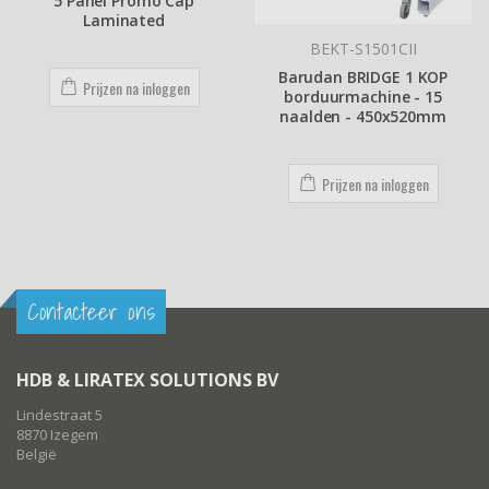
5 Panel Promo Cap
Laminated
BEKT-S1501CII
Barudan BRIDGE 1 KOP
Prijzen na inloggen
borduurmachine - 15
naalden - 450x520mm
Prijzen na inloggen
Contacteer ons
HDB & LIRATEX SOLUTIONS BV
Lindestraat 5
8870 Izegem
België