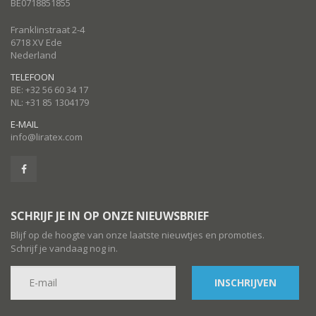
BE0718851855
Franklinstraat 2-4
6718 XV Ede
Nederland
TELEFOON
BE: +32 56 60 34 17
NL: +31 85 1304179
E-MAIL
info@liratex.com
SCHRIJF JE IN OP ONZE NIEUWSBRIEF
Blijf op de hoogte van onze laatste nieuwtjes en promoties.
Schrijf je vandaag nog in.
INSCHRIJVEN