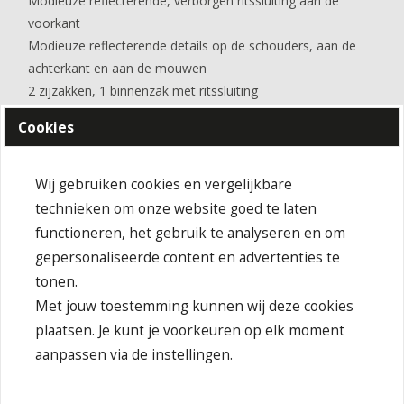
Modieuze reflecterende, verborgen ritssluiting aan de
voorkant
Modieuze reflecterende details op de schouders, aan de
achterkant en aan de mouwen
2 zijzakken, 1 binnenzak met ritssluiting
Mouwzakje met reflecterende rits
Cookies
JN1121: getailleerd
Buitenstof (230 g/m²): 100% polyester
Softshell
Wij gebruiken cookies en vergelijkbare
Ademend-Waterdoorlatend
technieken om onze website goed te laten
Waterkolom 1.500mm
functioneren, het gebruik te analyseren en om
Waterkolom 2.000mm
gepersonaliseerde content en advertenties te
Waterkolom 3.000mm
tonen.
Waterkolom 5.000 mm
Met jouw toestemming kunnen wij deze cookies
Wind en waterafstotend
plaatsen. Je kunt je voorkeuren op elk moment
Reflex
aanpassen via de instellingen.
Behandeling