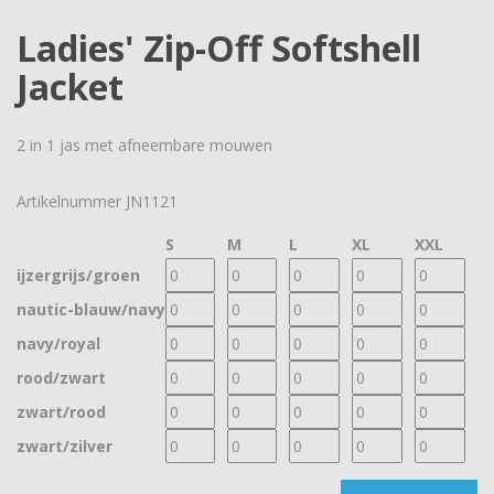
Ladies' Zip-Off Softshell
Jacket
2 in 1 jas met afneembare mouwen
Artikelnummer
JN1121
S
M
L
XL
XXL
ijzergrijs/groen
nautic-blauw/navy
navy/royal
rood/zwart
zwart/rood
zwart/zilver