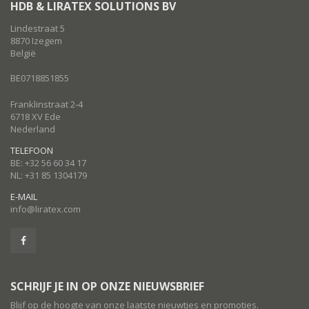
HDB & LIRATEX SOLUTIONS BV
Lindestraat 5
8870 Izegem
België
BE0718851855
Franklinstraat 2-4
6718 XV Ede
Nederland
TELEFOON
BE: +32 56 60 34 17
NL: +31 85 1304179
E-MAIL
info@liratex.com
SCHRIJF JE IN OP ONZE NIEUWSBRIEF
Blijf op de hoogte van onze laatste nieuwtjes en promoties.