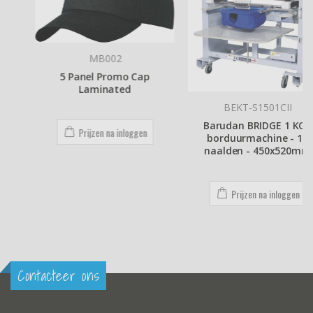
MB002
5 Panel Promo Cap
Laminated
BEKT-S1501CII
Barudan BRIDGE 1 KOP
Prijzen na inloggen
borduurmachine - 15
naalden - 450x520mm
Prijzen na inloggen
Contacteer ons