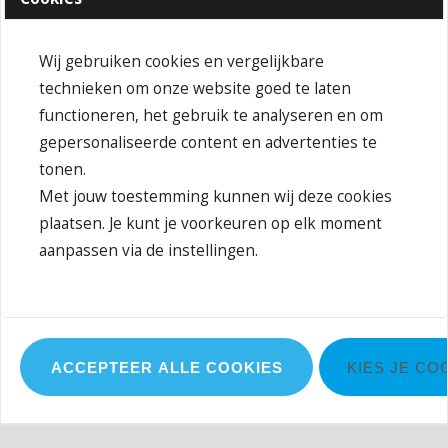
mouwbanden
JN044, JN044K: twee zijzakken met rits
Wij gebruiken cookies en vergelijkbare
Buitenstof (300 g/m²): 100% polyester
technieken om onze website goed te laten
Plus size
functioneren, het gebruik te analyseren en om
Behandeling
gepersonaliseerde content en advertenties te
tonen.
Niet strijken
Met jouw toestemming kunnen wij deze cookies
Maximale wastemperatuur 30 °C, normale was
plaatsen. Je kunt je voorkeuren op elk moment
Niet bleken
aanpassen via de instellingen.
Niet stomen
Niet in de droger
ACCEPTEER ALLE COOKIES
KIES JE CO