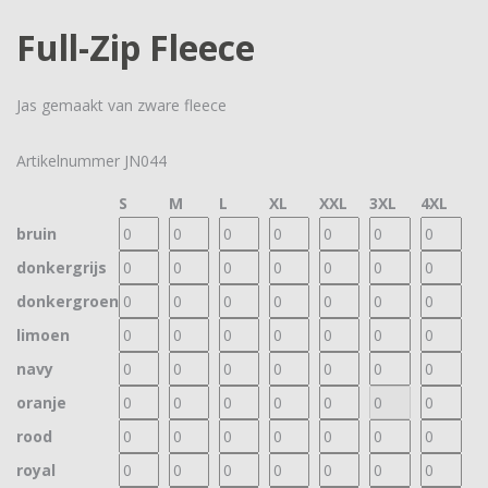
Full-Zip Fleece
Jas gemaakt van zware fleece
Artikelnummer
JN044
S
M
L
XL
XXL
3XL
4XL
bruin
donkergrijs
donkergroen
limoen
navy
oranje
rood
royal