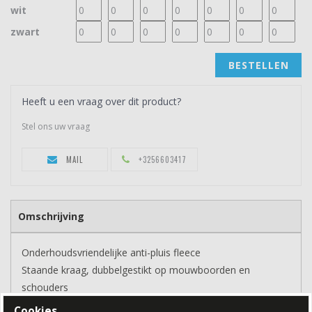
wit
zwart
BESTELLEN
Heeft u een vraag over dit product?
Stel ons uw vraag
MAIL
+3256603417
Omschrijving
Onderhoudsvriendelijke anti-pluis fleece
Staande kraag, dubbelgestikt op mouwboorden en
schouders
Trekkoord met stoppers op tailleband, elastische
Cookies