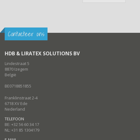
Contacteer ons
HDB & LIRATEX SOLUTIONS BV
Lindestraat 5
8870 Izegem
België
BE0718851855
Franklinstraat 2-4
6718 XV Ede
Nederland
TELEFOON
BE: +32 56 60 34 17
NL: +31 85 1304179
E-MAIL