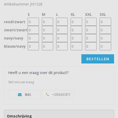
Artikelnummer
JN1328
S
M
L
XL
XXL
3XL
rood/zwart
zwart/zwart
navy/navy
blauw/navy
BESTELLEN
Heeft u een vraag over dit product?
Stel ons uw vraag
MAIL
+3256603417
Omschrijving