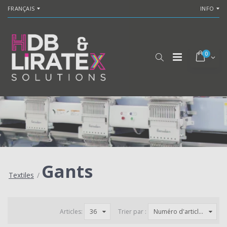
FRANÇAIS
INFO
0
Gants
Textiles
/
Articles:
36
Trier par :
Numéro d'articl...