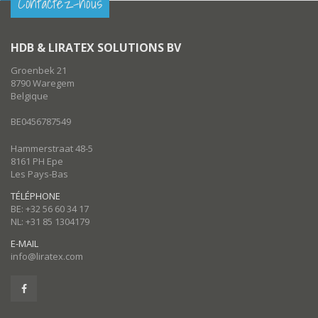
Contactez-nous
HDB & LIRATEX SOLUTIONS BV
Groenbek 21
8790 Waregem
Belgique
BE0456787549
Hammerstraat 48-5
8161 PH Epe
Les Pays-Bas
TÉLÉPHONE
BE: +32 56 60 34 17
NL: +31 85 1304179
E-MAIL
info@liratex.com