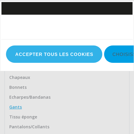
Polo's
Débardeurs
Pulls
Chemises/Chemisiers
Manteaux
ACCEPTER TOUS LES COOKIES
CHOISIS
Gilets
Casquettes
Chapeaux
Bonnets
Echarpes/Bandanas
Gants
Tissu éponge
Pantalons/Collants